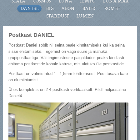
STALA
COSMOS
LUNA
TEMPO
LUNA MAX
DANIEL
BIG
ABON
BALEC
ROMET
STARDUST
LUMEN
Postkast DANIEL
Postkast Daniel sobib nii seina peale kinnitamiseks kui ka seina
sisse ehitamiseks. Tegemist on väga suure ja mahuka
grupipostkastiga. Välitingimustesse paigaldades peaks kindlasti
ehitama postkastide kohale katuse, mis ulatuks üle postkastide.
Postkast on valmistatud 1 - 1,5mm lehtterasest. Postitusava kate
on alumiiniumist.
Ühes komplektis on 2-4 postkasti vertikaalselt. Pildil neljaosaline
Daniel4.