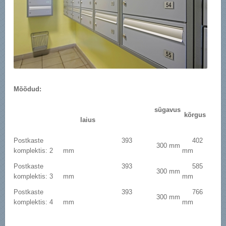
Mõõdud:
sügavus
kõrgus
laius
Postkaste
393
402
300 mm
komplektis: 2
mm
mm
Postkaste
393
585
300 mm
komplektis: 3
mm
mm
Postkaste
393
766
300 mm
komplektis: 4
mm
mm