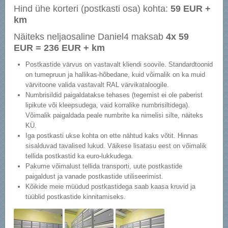
Hind ühe korteri (postkasti osa) kohta:
59 EUR +
km
Näiteks neljaosaline Daniel4 maksab
4x 59
EUR = 236 EUR + km
Postkastide värvus on vastavalt kliendi soovile. Standardtoonid
on tumepruun ja hallikas-hõbedane, kuid võimalik on ka muid
värvitoone valida vastavalt RAL värvikataloogile.
Numbrisildid paigaldatakse tehases (tegemist ei ole paberist
lipikute või kleepsudega, vaid korralike numbrisiltidega).
Võimalik paigaldada peale numbrite ka nimelisi silte, näiteks
KÜ.
Iga postkasti ukse kohta on ette nähtud kaks võtit. Hinnas
sisalduvad tavalised lukud. Väikese lisatasu eest on võimalik
tellida postkastid ka euro-lukkudega.
Pakume võimalust tellida transporti, uute postkastide
paigaldust ja vanade postkastide utiliseerimist.
Kõikide meie müüdud postkastidega saab kaasa kruvid ja
tüüblid postkastide kinnitamiseks.