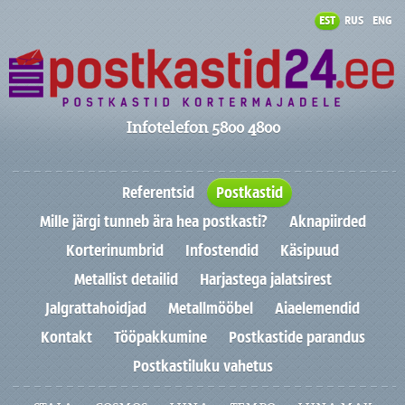
EST
RUS
ENG
Infotelefon 5800 4800
Referentsid
Postkastid
Mille järgi tunneb ära hea postkasti?
Aknapiirded
Korterinumbrid
Infostendid
Käsipuud
Metallist detailid
Harjastega jalatsirest
Jalgrattahoidjad
Metallmööbel
Aiaelemendid
Kontakt
Tööpakkumine
Postkastide parandus
Postkastiluku vahetus